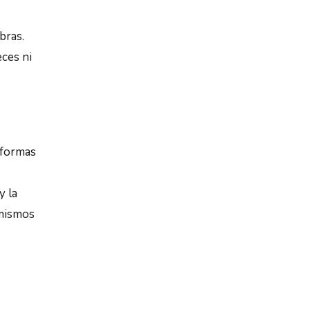
bras.
eces ni
 formas
y la
 mismos