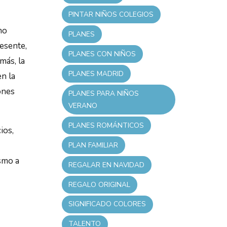
PINTAR NIÑOS COLEGIOS
mo
PLANES
resente,
PLANES CON NIÑOS
más, la
PLANES MADRID
en la
ones
PLANES PARA NIÑOS
VERANO
PLANES ROMÁNTICOS
ios,
PLAN FAMILIAR
smo a
REGALAR EN NAVIDAD
REGALO ORIGINAL
SIGNIFICADO COLORES
TALENTO