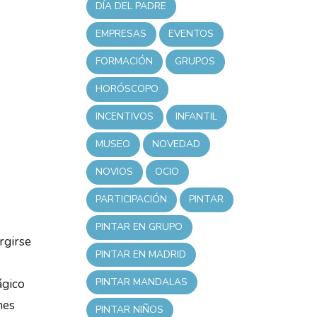
DÍA DEL PADRE
EMPRESAS
EVENTOS
FORMACIÓN
GRUPOS
HORÓSCOPO
INCENTIVOS
INFANTIL
MUSEO
NOVEDAD
NOVIOS
OCIO
PARTICIPACIÓN
PINTAR
PINTAR EN GRUPO
rgirse
PINTAR EN MADRID
PINTAR MANDALAS
ágico
nes
PINTAR NIÑOS