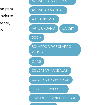
ACTIVIDADES ORIGINALES
zan
para
ACTIVIDAD NAVIDAD
onvierte
ART AND WINE
mente,
ARTE URBANO
BANSKY
do
BODA
BOLARDO VOY BOLARDO
VENGO
CITAS
COLOREAR MANDALAS
COLOREAR PARA NIÑOS
COLORES FAVORITOS
CUADROS BLANCO Y NEGRO