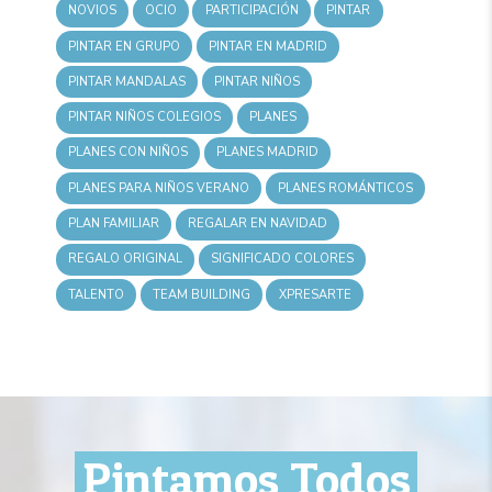
NOVIOS
OCIO
PARTICIPACIÓN
PINTAR
PINTAR EN GRUPO
PINTAR EN MADRID
PINTAR MANDALAS
PINTAR NIÑOS
PINTAR NIÑOS COLEGIOS
PLANES
PLANES CON NIÑOS
PLANES MADRID
PLANES PARA NIÑOS VERANO
PLANES ROMÁNTICOS
PLAN FAMILIAR
REGALAR EN NAVIDAD
REGALO ORIGINAL
SIGNIFICADO COLORES
TALENTO
TEAM BUILDING
XPRESARTE
Pintamos Todos