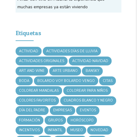
muchas empresas ya están viviendo
Etiquetas
ACTIVIDAD
ACTIVIDADES DÍAS DE LLUVIA
ACTIVIDADES ORIGINALES
ACTIVIDAD NAVIDAD
ART AND WINE
ARTE URBANO
BANSKY
BODA
BOLARDO VOY BOLARDO VENGO
CITAS
COLOREAR MANDALAS
COLOREAR PARA NIÑOS
COLORES FAVORITOS
CUADROS BLANCO Y NEGRO
DÍA DEL PADRE
EMPRESAS
EVENTOS
FORMACIÓN
GRUPOS
HORÓSCOPO
INCENTIVOS
INFANTIL
MUSEO
NOVEDAD