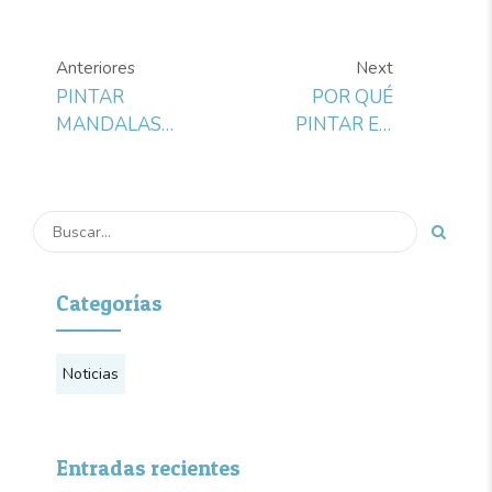
Anteriores
Next
PINTAR
POR QUÉ
MANDALAS
PINTAR EN
RELAJA. 5
GRUPO MEJORA
GRATIS PARA
EL HUMOR,
DESCARGAR
SEGÚN
QUIENES LO
PRUEBAN
Categorías
Noticias
Entradas recientes