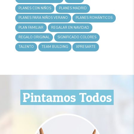
PLANES CON NIÑOS
PLANES MADRID
PLANES PARA NIÑOS VERANO
PLANES ROMÁNTICOS
PLAN FAMILIAR
REGALAR EN NAVIDAD
REGALO ORIGINAL
SIGNIFICADO COLORES
TALENTO
TEAM BUILDING
XPRESARTE
Pintamos Todos