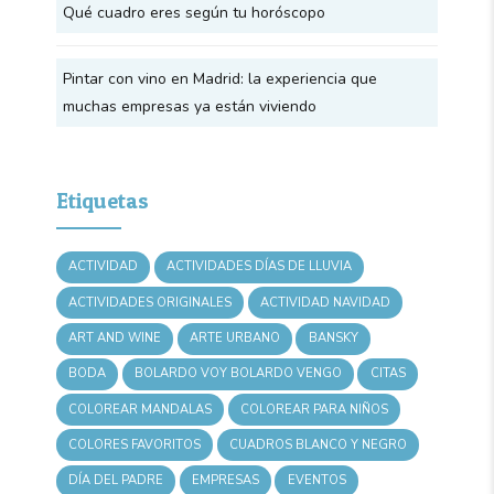
Qué cuadro eres según tu horóscopo
Pintar con vino en Madrid: la experiencia que
muchas empresas ya están viviendo
Etiquetas
ACTIVIDAD
ACTIVIDADES DÍAS DE LLUVIA
ACTIVIDADES ORIGINALES
ACTIVIDAD NAVIDAD
ART AND WINE
ARTE URBANO
BANSKY
BODA
BOLARDO VOY BOLARDO VENGO
CITAS
COLOREAR MANDALAS
COLOREAR PARA NIÑOS
COLORES FAVORITOS
CUADROS BLANCO Y NEGRO
DÍA DEL PADRE
EMPRESAS
EVENTOS