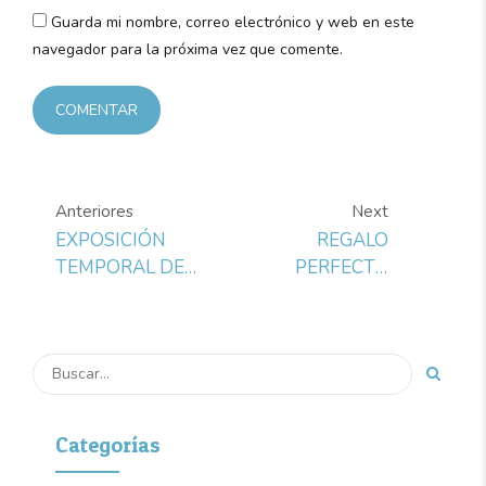
Guarda mi nombre, correo electrónico y web en este
navegador para la próxima vez que comente.
COMENTAR
Anteriores
Next
EXPOSICIÓN
REGALO
TEMPORAL DEL
PERFECTO
MUSEO DEL
PARA NAVIDAD
PRADO ARTE Y
EN MADRID
TRANSFORMACIONES
SOCIALES EN
ESPAÑA (1885-
1910)
Categorías