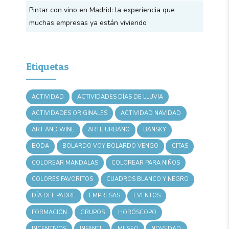
Pintar con vino en Madrid: la experiencia que
muchas empresas ya están viviendo
Etiquetas
ACTIVIDAD
ACTIVIDADES DÍAS DE LLUVIA
ACTIVIDADES ORIGINALES
ACTIVIDAD NAVIDAD
ART AND WINE
ARTE URBANO
BANSKY
BODA
BOLARDO VOY BOLARDO VENGO
CITAS
COLOREAR MANDALAS
COLOREAR PARA NIÑOS
COLORES FAVORITOS
CUADROS BLANCO Y NEGRO
DÍA DEL PADRE
EMPRESAS
EVENTOS
FORMACIÓN
GRUPOS
HORÓSCOPO
INCENTIVOS
INFANTIL
MUSEO
NOVEDAD